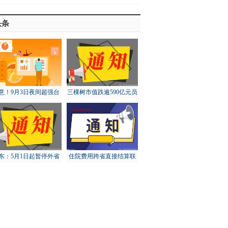
头条
意！9月3日夜间超强台
三棵树市值跌逾590亿元员
“轩岚诺”将进入东海东
工大比例账面浮亏
南
东：5月1日起暂停外省
住院费用跨省直接结算联
猪调入，对猪价有何影
网定点医疗机构达5.73万
响？
家