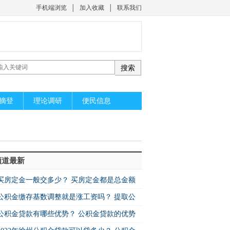
手机端浏览
│
加入收藏
│
联系我们
摘登
理论调研
便民信息
频道最新
买房定金一般交多少？ 买房定金都是总金额
公积金缴存基数调整就是涨工资吗？ 提取公
公积金贷款有哪些优势？ 公积金贷款的优势