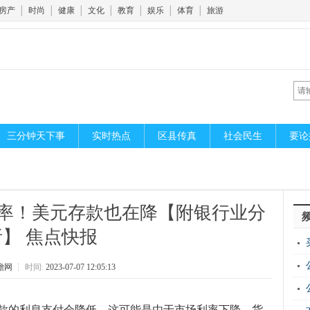
房产
│
时尚
│
健康
│
文化
│
教育
│
娱乐
│
体育
│
旅游
三分钟天下事
实时热点
区县传真
社会民生
要论
率！美元存款也在降【附银行业分
析】 焦点快报
瞻网
┆
时间:
2023-07-07 12:05:13
款的利息支付会降低。这可能是由于市场利率下降、货