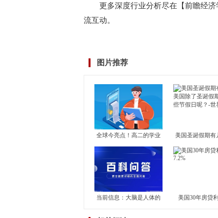
更多深度行业分析尽在【前瞻经济学
流互动。
标签：
图片推荐
全球今亮点！高二的学业
美国圣诞假期有
水平考试对高考有何影
国除了圣诞假期
响？学
节假
当前信息：大脑是人体的
美国30年房贷
司令部是什么意思?大脑的
7.2%