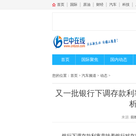
首页
│
国际
│
原油
│
财经
│
汽车
│
科技
│
首页
国际聚焦
国内动态
您的位置：
首页
>
汽车频道
>
动态
>
又一批银行下调存款利
来源:
前
银行下调存款利率意味着银行对存