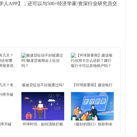
人APP】，还可以与500+经济学家/资深行业研究员交
几天？美
极速贷征信不好能通过吗?
【环球新要闻】建设银行
还有哪些
极速贷逾期会上征信吗？
信用卡怎么还款？建行银
行卡
利率升破
环球时讯：如何清除拦截
《最好的我们》耿耿和余
记录？Spy Emergency如何
淮曾经的误会解开了吗？