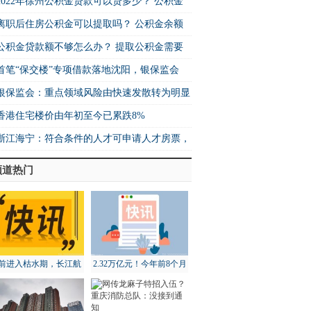
2022年徐州公积金贷款可以贷多少？ 公积金
离职后住房公积金可以提取吗？ 公积金余额
公积金贷款额不够怎么办？ 提取公积金需要
首笔“保交楼”专项借款落地沈阳，银保监会
银保监会：重点领域风险由快速发散转为明显
香港住宅楼价由年初至今已累跌8%
浙江海宁：符合条件的人才可申请人才房票，
频道热门
前进入枯水期，长江航
2.32万亿元！今年前8个月
道局全面部署维护工作
北京地区进出口增长18.3%