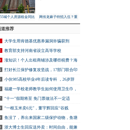
月55城个人房源租金同比
网传龙麻子特招入伍？重
1%，租赁市场量价齐跌
庆消防总队：没接到通知
频道推荐
大学生用肯德基优惠券漏洞诈骗获刑
教育部支持河南省设立高等学校
涨知识！个人出租商铺涉及哪些税费？海
打好长江保护修复攻坚战，17部门联合印
小伙985高校毕业4年后读专科 ，26岁辞
福建一学校老师教学生如何使用卫生巾，
“十一”假期将至 免门票做法不一定适
“一根玉米卖6元”，董宇辉回应“谷贱
鱼没了，养出来国家二级保护动物，鱼塘
浙大博士生回应送外卖：时间自由，能兼