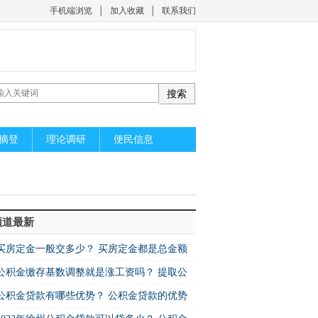
手机端浏览
│
加入收藏
│
联系我们
摘登
理论调研
便民信息
频道最新
买房定金一般交多少？ 买房定金都是总金额
公积金缴存基数调整就是涨工资吗？ 提取公
公积金贷款有哪些优势？ 公积金贷款的优势