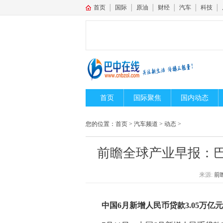
首页
│
国际
│
原油
│
财经
│
汽车
│
科技
│
首页
国际聚焦
国内动态
您的位置：
首页
>
汽车频道
>
动态
>
前瞻全球产业早报：
来源:
前
中国6月新增人民币贷款3.05万亿