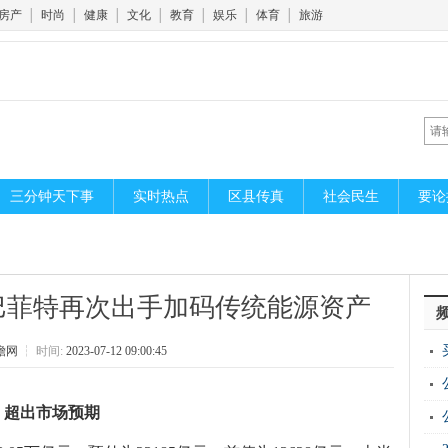
房产
│
时尚
│
健康
│
文化
│
教育
│
娱乐
│
体育
│
旅游
三分钟天下事
实时热点
区县传真
社会民生
要论
巴菲特再次出手加码传统能源资产
瞻网
┆
时间:
2023-07-12 09:00:45
元 超出市场预期