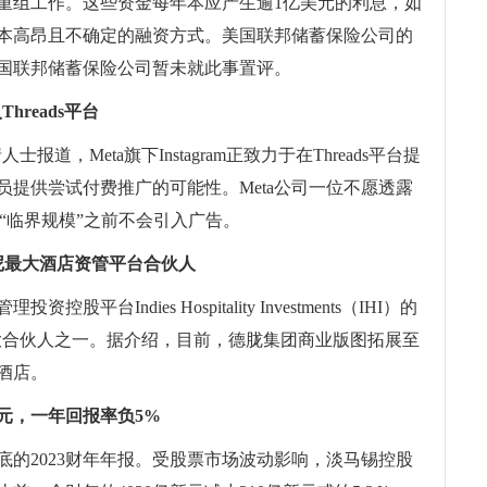
重组工作。这些资金每年本应产生逾1亿美元的利息，如
本高昂且不确定的融资方式。美国联邦储蓄保险公司的
国联邦储蓄保险公司暂未就此事置评。
hreads平台
报道，Meta旗下Instagram正致力于在Threads平台提
提供尝试付费推广的可能性。Meta公司一位不愿透露
达到“临界规模”之前不会引入广告。
尼最大酒店资管平台合伙人
台Indies Hospitality Investments（IHI）的
最大合伙人之一。据介绍，目前，德胧集团商业版图拓展至
理酒店。
新元，一年回报率负5%
月底的2023财年年报。受股票市场波动影响，淡马锡控股