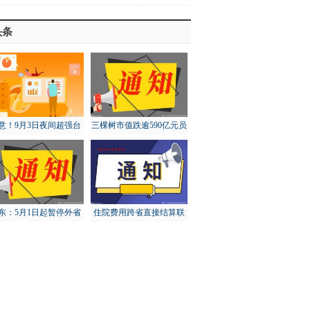
头条
意！9月3日夜间超强台
三棵树市值跌逾590亿元员
“轩岚诺”将进入东海东
工大比例账面浮亏
南
东：5月1日起暂停外省
住院费用跨省直接结算联
猪调入，对猪价有何影
网定点医疗机构达5.73万
响？
家