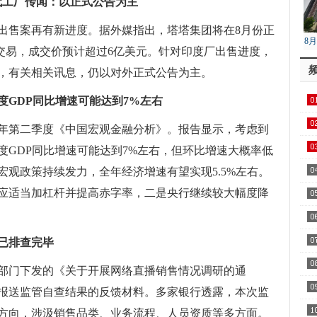
e代工厂传闻：以正式公告为主
出售案再有新进度。据外媒指出，塔塔集团将在8月份正
8
收购交易，成交价预计超过6亿美元。针对印度厂出售进度，
降
，有关相关讯息，仍以对外正式公告为主。
度GDP同比增速可能达到7%左右
3年第二季度《中国宏观金融分析》。报告显示，考虑到
度GDP同比增速可能达到7%左右，但环比增速大概率低
观政策持续发力，全年经济增速有望实现5.5%左右。
应适当加杠杆并提高赤字率，二是央行继续较大幅度降
已排查完毕
部门下发的《关于开展网络直播销售情况调研的通
报送监管自查结果的反馈材料。多家银行透露，本次监
方向，涉汲销售品类、业务流程、人员资质等多方面。