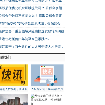
2022年徐州公积金贷款可以贷多少？ 公积金
离职后住房公积金可以提取吗？ 公积金余额
公积金贷款额不够怎么办？ 提取公积金需要
首笔“保交楼”专项借款落地沈阳，银保监会
银保监会：重点领域风险由快速发散转为明显
香港住宅楼价由年初至今已累跌8%
浙江海宁：符合条件的人才可申请人才房票，
频道热门
前进入枯水期，长江航
2.32万亿元！今年前8个月
道局全面部署维护工作
北京地区进出口增长18.3%