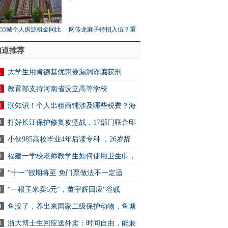
月55城个人房源租金同比
网传龙麻子特招入伍？重
1%，租赁市场量价齐跌
庆消防总队：没接到通知
频道推荐
大学生用肯德基优惠券漏洞诈骗获刑
教育部支持河南省设立高等学校
涨知识！个人出租商铺涉及哪些税费？海
打好长江保护修复攻坚战，17部门联合印
小伙985高校毕业4年后读专科 ，26岁辞
福建一学校老师教学生如何使用卫生巾，
“十一”假期将至 免门票做法不一定适
“一根玉米卖6元”，董宇辉回应“谷贱
鱼没了，养出来国家二级保护动物，鱼塘
浙大博士生回应送外卖：时间自由，能兼