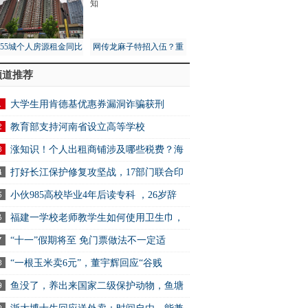
月55城个人房源租金同比
网传龙麻子特招入伍？重
1%，租赁市场量价齐跌
庆消防总队：没接到通知
频道推荐
大学生用肯德基优惠券漏洞诈骗获刑
教育部支持河南省设立高等学校
涨知识！个人出租商铺涉及哪些税费？海
打好长江保护修复攻坚战，17部门联合印
小伙985高校毕业4年后读专科 ，26岁辞
福建一学校老师教学生如何使用卫生巾，
“十一”假期将至 免门票做法不一定适
“一根玉米卖6元”，董宇辉回应“谷贱
鱼没了，养出来国家二级保护动物，鱼塘