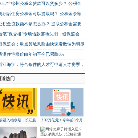
2022年徐州公积金贷款可以贷多少？ 公积金
离职后住房公积金可以提取吗？ 公积金余额
公积金贷款额不够怎么办？ 提取公积金需要
首笔“保交楼”专项借款落地沈阳，银保监会
银保监会：重点领域风险由快速发散转为明显
香港住宅楼价由年初至今已累跌8%
浙江海宁：符合条件的人才可申请人才房票，
频道热门
前进入枯水期，长江航
2.32万亿元！今年前8个月
道局全面部署维护工作
北京地区进出口增长18.3%