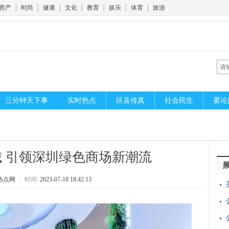
房产
│
时尚
│
健康
│
文化
│
教育
│
娱乐
│
体育
│
旅游
三分钟天下事
实时热点
区县传真
社会民生
要论
 引领深圳绿色商场新潮流
热点网
┆
时间:
2023-07-18 18:42:13