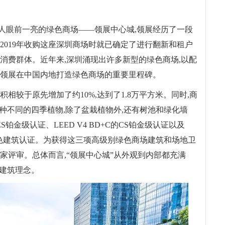
人眼前一亮的绿色商场——领展中心城,领展经历了一段
2019年收购这座深圳商场时就已确定了进行翻新和租户
消费群体。近年来,深圳涌现出许多新型的绿色商场,以配
为领展在中国内地打造绿色商场的重要里程碑。
相较于原先增加了约10%,达到了1.8万平方米。同时,商
多种不同的四季植物,除了盆栽植物外,还有树池和绿化墙
铂金级认证、LEED V4 BD+C的CS铂金级认证以及
项绿色建筑认证。为获得这三项高级别绿色商场建筑和场地卫
家评审。总体而言,“领展中心城”从外观到内部都充满
的建筑理念。