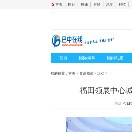
首页
│
国际
│
原油
│
财经
│
汽车
│
科技
│
首页
国际聚焦
国内动态
您的位置：
首页
>
资讯频道
>
滚动
>
福田领展中心城
来源:
今日