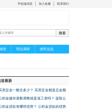
手机端浏览
│
加入收藏
│
联系我们
摘登
理论调研
便民信息
频道最新
买房定金一般交多少？ 买房定金都是总金额
公积金缴存基数调整就是涨工资吗？ 提取公
公积金贷款有哪些优势？ 公积金贷款的优势