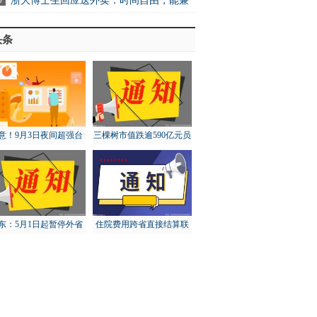
浙大博士生回应送外卖：时间自由，能兼
头条
意！9月3日夜间超强台
三棵树市值跌逾590亿元员
“轩岚诺”将进入东海东
工大比例账面浮亏
南
东：5月1日起暂停外省
住院费用跨省直接结算联
猪调入，对猪价有何影
网定点医疗机构达5.73万
响？
家