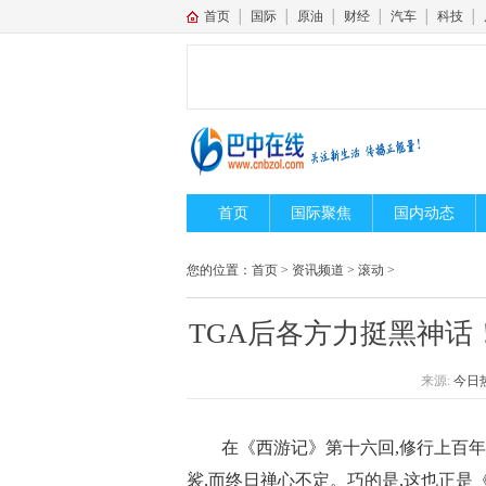
首页
│
国际
│
原油
│
财经
│
汽车
│
科技
│
首页
国际聚焦
国内动态
您的位置：
首页
>
资讯频道
>
滚动
>
TGA后各方力挺黑神话！
来源:
今日
在《西游记》第十六回,修行上百年
裟,而终日禅心不定。巧的是,这也正是