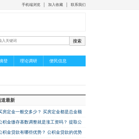
手机端浏览
│
加入收藏
│
联系我们
摘登
理论调研
便民信息
频道最新
买房定金一般交多少？ 买房定金都是总金额
公积金缴存基数调整就是涨工资吗？ 提取公
公积金贷款有哪些优势？ 公积金贷款的优势