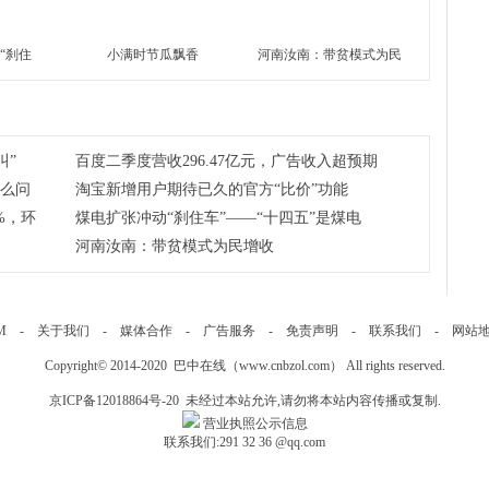
“刹住
小满时节瓜飘香
河南汝南：带贫模式为民
”是煤电转
增收
叫”
百度二季度营收296.47亿元，广告收入超预期
什么问
淘宝新增用户期待已久的官方“比价”功能
%，环
煤电扩张冲动“刹住车”——“十四五”是煤电
河南汝南：带贫模式为民增收
M
-
关于我们
-
媒体合作
-
广告服务
-
免责声明
-
联系我们
-
网站
Copyright© 2014-2020 巴中在线（
www.cnbzol.com
） All rights reserved.
京ICP备12018864号-20
未经过本站允许,请勿将本站内容传播或复制.
营业执照公示信息
联系我们:
291 32 36
@qq.com