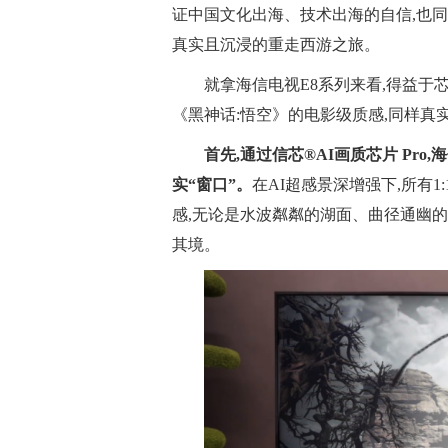
证中国文化出海、技术出海的自信,也
真实且沉浸的重走西游之旅。
就拿海信电视E8系列来看,得益于
《黑神话:悟空》的电影级质感,同样真
首先,通过信芯®AI画质芯片 Pro,
实“窗口”。
在AI超感景深增强下,所有
感,无论是水波粼粼的湖面、曲径通幽的
其境。