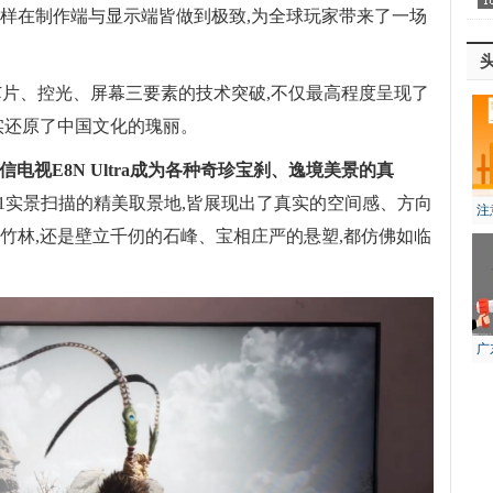
同样在制作端与显示端皆做到极致,为全球玩家带来了一场
芯片、控光、屏幕三要素的技术突破,不仅最高程度呈现了
实还原了中国文化的瑰丽。
海信电视E8N Ultra成为各种奇珍宝刹、逸境美景的真
1:1实景扫描的精美取景地,皆展现出了真实的空间感、方向
注
竹林,还是壁立千仞的石峰、宝相庄严的悬塑,都仿佛如临
风
广
生