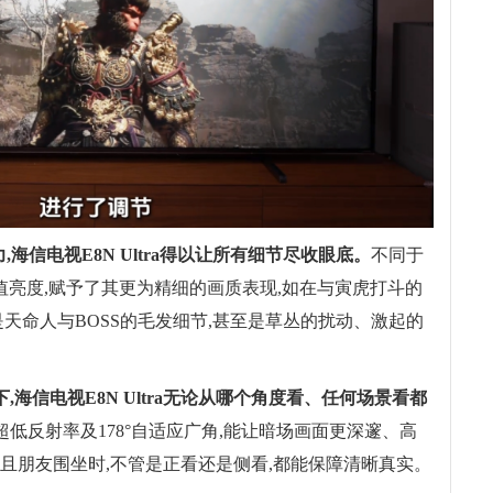
力,海信电视E8N Ultra得以让所有细节尽收眼底。
不同于
nits峰值亮度,赋予了其更为精细的画质表现,如在与寅虎打斗的
是天命人与BOSS的毛发细节,甚至是草丛的扰动、激起的
,海信电视E8N Ultra无论从哪个角度看、任何场景看都
%超低反射率及178°自适应广角,能让暗场画面更深邃、高
且朋友围坐时,不管是正看还是侧看,都能保障清晰真实。