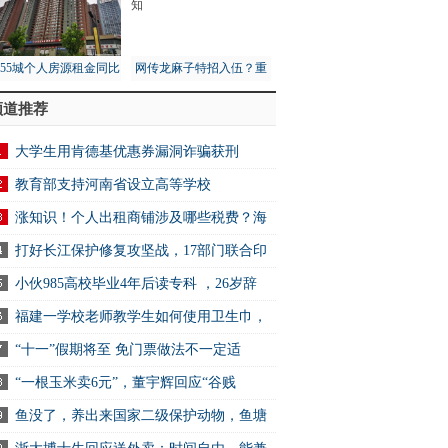
月55城个人房源租金同比
网传龙麻子特招入伍？重
1%，租赁市场量价齐跌
庆消防总队：没接到通知
频道推荐
大学生用肯德基优惠券漏洞诈骗获刑
教育部支持河南省设立高等学校
涨知识！个人出租商铺涉及哪些税费？海
打好长江保护修复攻坚战，17部门联合印
小伙985高校毕业4年后读专科 ，26岁辞
福建一学校老师教学生如何使用卫生巾，
“十一”假期将至 免门票做法不一定适
“一根玉米卖6元”，董宇辉回应“谷贱
鱼没了，养出来国家二级保护动物，鱼塘