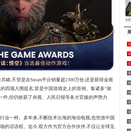
8
降
睹,不管是在Steam平台销量超2300万份,还是获得金摇
A的四项入围提名,皆是中国游戏史上的首例。集诸多“袈
了一件,但仍收获了央视、人民日报等各大官媒的声势力
行业一样。多年来,不断技术出海的海信电视,也凭借中国
场的话语权。迄今,双方作为官方合作伙伴,不仅让全球见