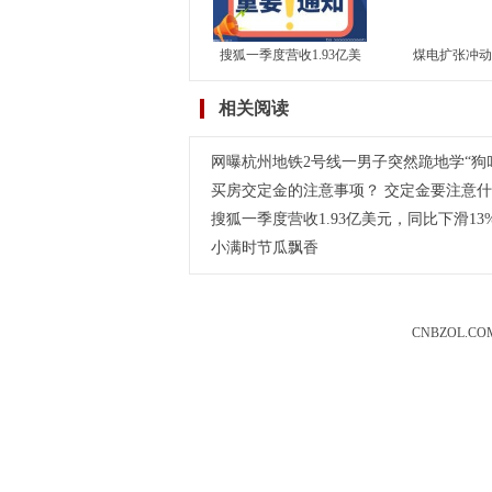
搜狐一季度营收1.93亿美
煤电扩张冲动
元，同比下滑13%，环比
车”——“十四五
相关阅读
持平
型发
网曝杭州地铁2号线一男子突然跪地学“狗
买房交定金的注意事项？ 交定金要注意
搜狐一季度营收1.93亿美元，同比下滑13
小满时节瓜飘香
CNBZOL.CO