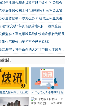
2022年徐州公积金贷款可以贷多少？ 公积金
离职后住房公积金可以提取吗？ 公积金余额
公积金贷款额不够怎么办？ 提取公积金需要
首笔“保交楼”专项借款落地沈阳，银保监会
银保监会：重点领域风险由快速发散转为明显
香港住宅楼价由年初至今已累跌8%
浙江海宁：符合条件的人才可申请人才房票，
频道热门
前进入枯水期，长江航
2.32万亿元！今年前8个月
道局全面部署维护工作
北京地区进出口增长18.3%