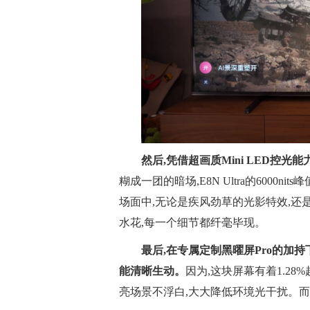
然后,凭借超画质Mini LED控光能
糊成一团的暗场,E8N Ultra的6000
场面中,无论是疾风劲草的光影特效,还
水花,每一个细节都纤毫毕现。
最后,在专属定制黑曜屏Pro的加持下
能清晰生动。
因为,这块屏幕有着1.28
亮场景不浮白,大大降低环境光干扰。而