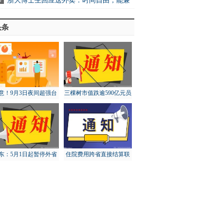
浙大博士生回应送外卖：时间自由，能兼
头条
意！9月3日夜间超强台
三棵树市值跌逾590亿元员
“轩岚诺”将进入东海东
工大比例账面浮亏
南
东：5月1日起暂停外省
住院费用跨省直接结算联
猪调入，对猪价有何影
网定点医疗机构达5.73万
响？
家