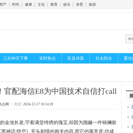
房产
│
时尚
│
健康
│
文化
│
教育
│
娱乐
│
体育
│
旅游
三分钟天下事
实时热点
区县传真
社会民生
要论
官配海信E8为中国技术自信打call
热点网
┆
时间:
2024-12-17 10:14:29
的金池长老,守着满堂绮绣的瑰宝,却因为觊觎一件锦襕袈
《黑神话:悟空》开头剧情的相关内容,而它的寓意是:功成