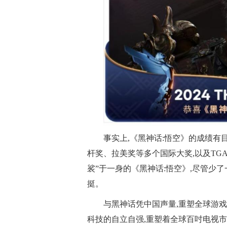
事实上,《黑神话:悟空》的成绩有目共
杆奖、拉美奖等多个国际大奖,以及TG
裟”于一身的《黑神话:悟空》,尽管少
挺。
与黑神话凭中国声量,重塑全球游戏
科技的自立自强,重塑着全球百吋电视市