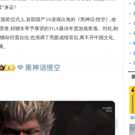
”来证?
颁奖仪式上,首部国产3A游戏出海的《黑神话:悟空》,收
荣誉,却憾失寄予厚望的TGA最佳年度游戏奖项。对此,制
憾却仍需自信,也强调了亮眼成绩背后,离不开中国文化、
果。
提