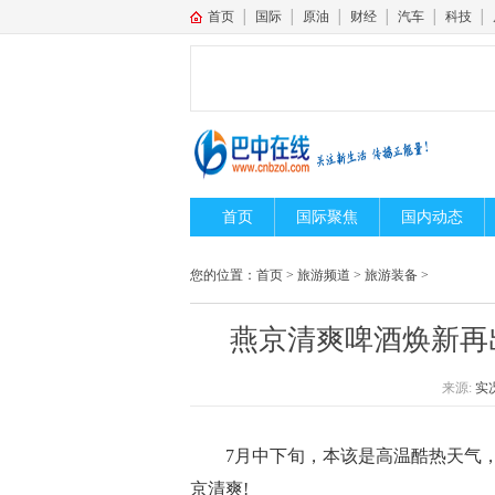
首页
│
国际
│
原油
│
财经
│
汽车
│
科技
│
首页
国际聚焦
国内动态
您的位置：
首页
>
旅游频道
>
旅游装备
>
燕京清爽啤酒焕新再
来源:
实
7月中下旬，本该是高温酷热天气
京清爽!