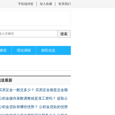
手机端浏览
│
加入收藏
│
联系我们
摘登
理论调研
便民信息
频道最新
买房定金一般交多少？ 买房定金都是总金额
公积金缴存基数调整就是涨工资吗？ 提取公
公积金贷款有哪些优势？ 公积金贷款的优势