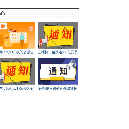
头条
意！9月3日夜间超强台
三棵树市值跌逾590亿元员
“轩岚诺”将进入东海东
工大比例账面浮亏
南
东：5月1日起暂停外省
住院费用跨省直接结算联
猪调入，对猪价有何影
网定点医疗机构达5.73万
响？
家