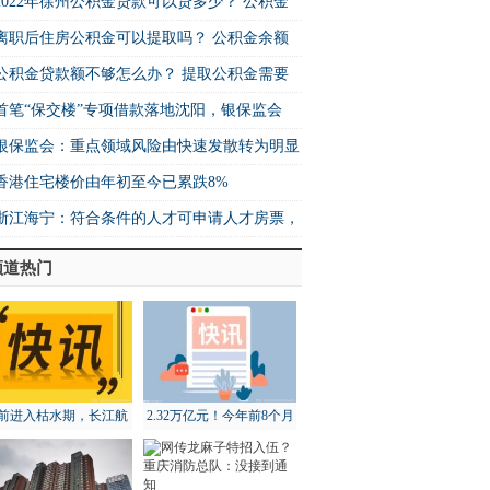
2022年徐州公积金贷款可以贷多少？ 公积金
离职后住房公积金可以提取吗？ 公积金余额
公积金贷款额不够怎么办？ 提取公积金需要
首笔“保交楼”专项借款落地沈阳，银保监会
银保监会：重点领域风险由快速发散转为明显
香港住宅楼价由年初至今已累跌8%
浙江海宁：符合条件的人才可申请人才房票，
频道热门
前进入枯水期，长江航
2.32万亿元！今年前8个月
道局全面部署维护工作
北京地区进出口增长18.3%