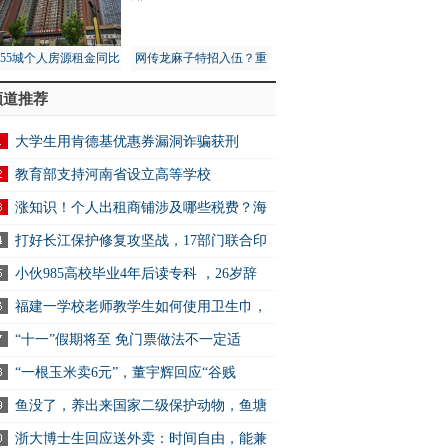
月55城个人房源租金同比
网传龙麻子特招入伍？重
1%，租赁市场量价齐跌
庆消防总队：没接到通知
频道推荐
大学生用肯德基优惠券漏洞诈骗获刑
教育部支持河南省设立高等学校
涨知识！个人出租商铺涉及哪些税费？海
打好长江保护修复攻坚战，17部门联合印
小伙985高校毕业4年后读专科 ，26岁辞
福建一学校老师教学生如何使用卫生巾，
“十一”假期将至 免门票做法不一定适
“一根玉米卖6元”，董宇辉回应“谷贱
鱼没了，养出来国家二级保护动物，鱼塘
浙大博士生回应送外卖：时间自由，能兼