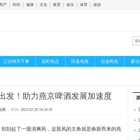
房产
│
时尚
│
健康
│
文化
│
教育
│
娱乐
│
体育
│
旅游
三分钟天下事
实时热点
区县传真
社会民生
要论
出发！助力燕京啤酒发展加速度
况网
┆
时间:
2023-07-20 16:24:59
，却刮起了一股清爽风，这股风的主角就是焕新而来的燕