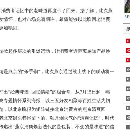
也将消费者记忆中的老味道再度带了回来。据了解，此次燕
8
发情怀，也对市场充满期许，希望能够以此唤回老消费
降
更加稳固。
端掀起多层次的引爆运动，让消费者近距离感知产品焕
销是燕京的“杀手锏”，此次燕京通过线上线下的联动将一
出“经典啤酒+回忆情绪”的组合拳。从7月15日起，燕
爽专题情怀系列海报，以三五好友相聚等百姓生活为切
话题，以北京晚报为矩阵链接北京消费者的燕京清爽回
老北京街头巷尾留下的、独具烟火气的“清爽记忆”，时代
传递出“燕京清爽焕新迭代的是包装，不变的是味道”的信