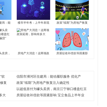
建局：能
楼市半年考：上半年表现
政策“续期”为房地产恢复
化产业营商
平淡 下半年市场修复或仍
注入确定性
有
头卖房，
房地产大消息！这两项政
房屋征收补偿款等因素影
盘红豆香
策延期，影响有多大
响 宝立食品上半年业绩预
增
“软
​信阳市浉河区住建局：能动履职服务 优化产
场修复
政策“续期”为房地产恢复注入确定性
以超低首付为噱头卖房，南京江宁禄口楼盘红豆
多大
房屋征收补偿款等因素影响 宝立食品上半年业