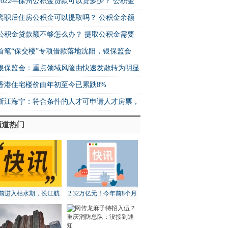
2022年徐州公积金贷款可以贷多少？ 公积金
离职后住房公积金可以提取吗？ 公积金余额
公积金贷款额不够怎么办？ 提取公积金需要
首笔“保交楼”专项借款落地沈阳，银保监会
银保监会：重点领域风险由快速发散转为明显
香港住宅楼价由年初至今已累跌8%
浙江海宁：符合条件的人才可申请人才房票，
频道热门
前进入枯水期，长江航
2.32万亿元！今年前8个月
道局全面部署维护工作
北京地区进出口增长18.3%