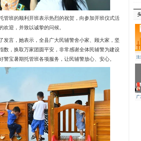
托管班的顺利开班表示热烈的祝贺，向参加开班仪式活
的欢迎，并致以诚挚的问候。
了发言，她表示，全县广大民辅警舍小家、顾大家，坚
指数，换取万家团圆平安，非常感谢全体民辅警为建设
注
好警宝暑期托管班各项服务，让民辅警放心、安心。
风
广
生