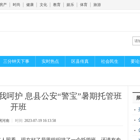
房产
│
时尚
│
健康
│
文化
│
教育
│
娱乐
│
体育
│
旅游
三分钟天下事
实时热点
区县传真
社会民生
要论
宝我呵护 息县公安“警宝”暑期托管班
开班
网河南
┆
时间:
2023-07-19 16:13:58
有人照看，现在好了局里组织搞了一个托管班，还请有专