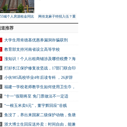
月55城个人房源租金同比
网传龙麻子特招入伍？重
1%，租赁市场量价齐跌
庆消防总队：没接到通知
频道推荐
大学生用肯德基优惠券漏洞诈骗获刑
教育部支持河南省设立高等学校
涨知识！个人出租商铺涉及哪些税费？海
打好长江保护修复攻坚战，17部门联合印
小伙985高校毕业4年后读专科 ，26岁辞
福建一学校老师教学生如何使用卫生巾，
“十一”假期将至 免门票做法不一定适
“一根玉米卖6元”，董宇辉回应“谷贱
鱼没了，养出来国家二级保护动物，鱼塘
浙大博士生回应送外卖：时间自由，能兼