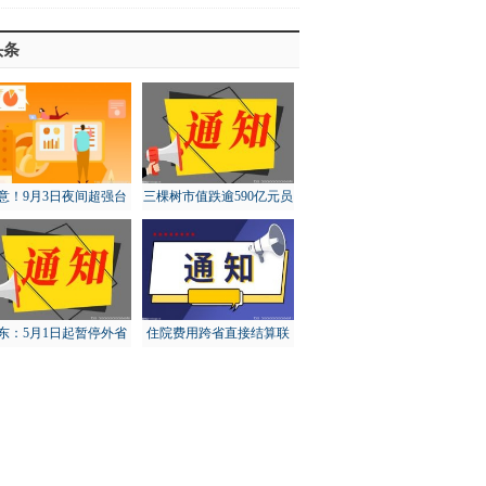
头条
意！9月3日夜间超强台
三棵树市值跌逾590亿元员
“轩岚诺”将进入东海东
工大比例账面浮亏
南
东：5月1日起暂停外省
住院费用跨省直接结算联
猪调入，对猪价有何影
网定点医疗机构达5.73万
响？
家