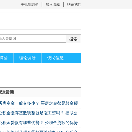
手机端浏览
│
加入收藏
│
联系我们
摘登
理论调研
便民信息
频道最新
买房定金一般交多少？ 买房定金都是总金额
公积金缴存基数调整就是涨工资吗？ 提取公
公积金贷款有哪些优势？ 公积金贷款的优势