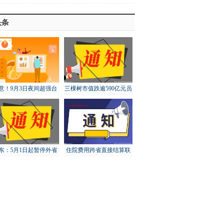
头条
意！9月3日夜间超强台
三棵树市值跌逾590亿元员
“轩岚诺”将进入东海东
工大比例账面浮亏
南
东：5月1日起暂停外省
住院费用跨省直接结算联
猪调入，对猪价有何影
网定点医疗机构达5.73万
响？
家