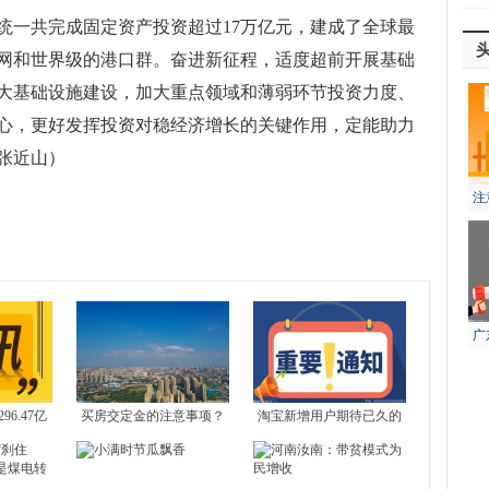
输系统一共完成固定资产投资超过17万亿元，建成了全球最
网和世界级的港口群。奋进新征程，适度超前开展基础
大基础设施建设，加大重点领域和薄弱环节投资力度、
心，更好发挥投资对稳经济增长的关键作用，定能助力
张近山）
注
风
广
生
6.47亿
买房交定金的注意事项？
淘宝新增用户期待已久的
超预期
交定金要注意什么问题？
官方“比价”功能