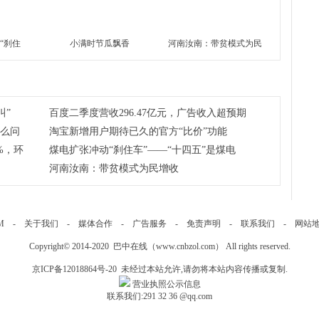
“刹住
小满时节瓜飘香
河南汝南：带贫模式为民
”是煤电转
增收
叫”
百度二季度营收296.47亿元，广告收入超预期
什么问
淘宝新增用户期待已久的官方“比价”功能
%，环
煤电扩张冲动“刹住车”——“十四五”是煤电
河南汝南：带贫模式为民增收
M
-
关于我们
-
媒体合作
-
广告服务
-
免责声明
-
联系我们
-
网站
Copyright© 2014-2020 巴中在线（
www.cnbzol.com
） All rights reserved.
京ICP备12018864号-20
未经过本站允许,请勿将本站内容传播或复制.
营业执照公示信息
联系我们:
291 32 36
@qq.com