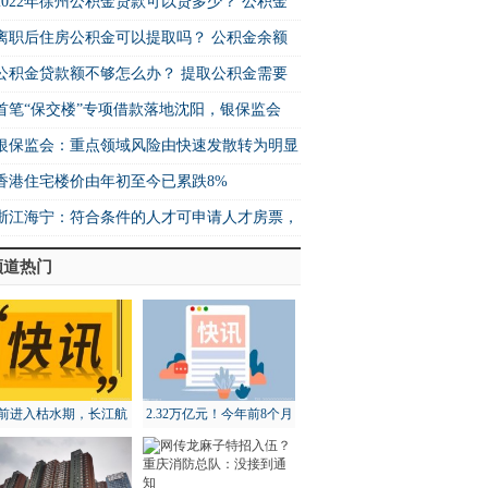
2022年徐州公积金贷款可以贷多少？ 公积金
离职后住房公积金可以提取吗？ 公积金余额
公积金贷款额不够怎么办？ 提取公积金需要
首笔“保交楼”专项借款落地沈阳，银保监会
银保监会：重点领域风险由快速发散转为明显
香港住宅楼价由年初至今已累跌8%
浙江海宁：符合条件的人才可申请人才房票，
频道热门
前进入枯水期，长江航
2.32万亿元！今年前8个月
道局全面部署维护工作
北京地区进出口增长18.3%