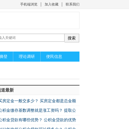
手机端浏览
│
加入收藏
│
联系我们
摘登
理论调研
便民信息
频道最新
买房定金一般交多少？ 买房定金都是总金额
公积金缴存基数调整就是涨工资吗？ 提取公
公积金贷款有哪些优势？ 公积金贷款的优势