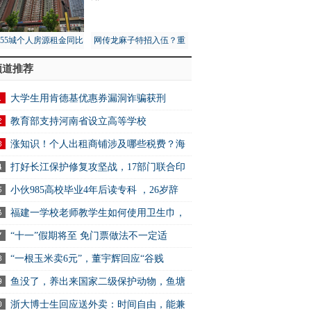
月55城个人房源租金同比
网传龙麻子特招入伍？重
1%，租赁市场量价齐跌
庆消防总队：没接到通知
频道推荐
大学生用肯德基优惠券漏洞诈骗获刑
教育部支持河南省设立高等学校
涨知识！个人出租商铺涉及哪些税费？海
打好长江保护修复攻坚战，17部门联合印
小伙985高校毕业4年后读专科 ，26岁辞
福建一学校老师教学生如何使用卫生巾，
“十一”假期将至 免门票做法不一定适
“一根玉米卖6元”，董宇辉回应“谷贱
鱼没了，养出来国家二级保护动物，鱼塘
浙大博士生回应送外卖：时间自由，能兼