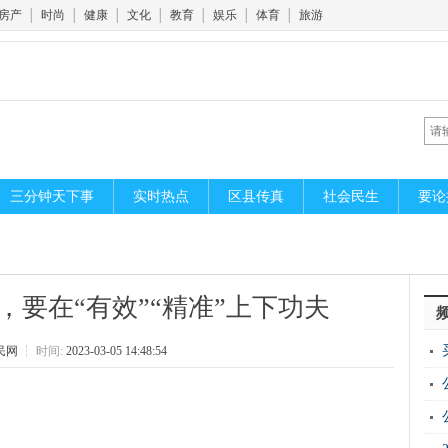
房产
│
时尚
│
健康
│
文化
│
教育
│
娱乐
│
体育
│
旅游
三分钟天下事
实时热点
区县传真
社会民生
要论
，要在“有效”“精准”上下功夫
民网
┆
时间:
2023-03-05 14:48:54