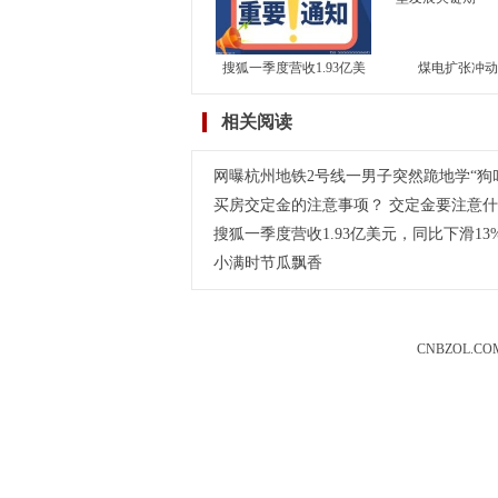
搜狐一季度营收1.93亿美
煤电扩张冲动
元，同比下滑13%，环比
车”——“十四五
相关阅读
持平
型发
网曝杭州地铁2号线一男子突然跪地学“狗
买房交定金的注意事项？ 交定金要注意
搜狐一季度营收1.93亿美元，同比下滑13
小满时节瓜飘香
CNBZOL.CO