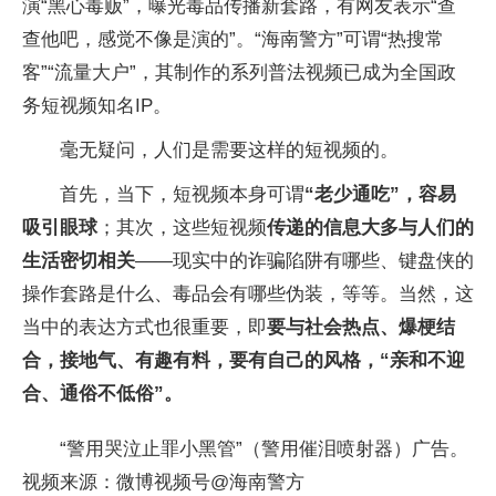
演“黑心毒贩”，曝光毒品传播新套路，有网友表示“查
查他吧，感觉不像是演的”。“海南警方”可谓“热搜常
客”“流量大户”，其制作的系列普法视频已成为全国政
务短视频知名IP。
毫无疑问，人们是需要这样的短视频的。
首先，当下，短视频本身可谓
“老少通吃”，容易
吸引眼球
；其次，这些短视频
传递的信息大多与人们的
生活密切相关
——现实中的诈骗陷阱有哪些、键盘侠的
操作套路是什么、毒品会有哪些伪装，等等。当然，这
当中的表达方式也很重要，即
要与社会热点、爆梗结
合，接地气、有趣有料，要有自己的风格，“亲和不迎
合、通俗不低俗”。
“警用哭泣止罪小黑管”（警用催泪喷射器）广告。
视频来源：微博视频号@海南警方