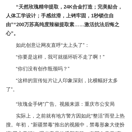
“天然玫瑰精华提取，24K合金打造；完美贴合，
人体工学设计；手感丝滑，上铐牢固，1秒锁住自
由”“200万苏高纯度辣椒提取素……激活抗法后悔之
心”。
如此创意让网友直呼“太上头了”：
“你要是这样，我可就循环听不走了啊！”
“你们没有创作瓶颈吗？”
“这样的宣传短片让人印象深刻，比横幅好太多
了”。
“玫瑰金手铐”广告。视频来源：重庆市公安局
实际上，之前就有地方警方因如此“整活”而登上热
搜。年初，“新疆禁毒”推出的视频中，禁毒形象大使扮