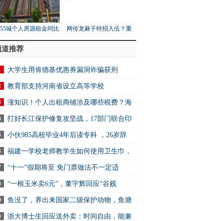
月55城个人房源租金同比
网传龙麻子特招入伍？重
1%，租赁市场量价齐跌
庆消防总队：没接到通知
频道推荐
大学生用肯德基优惠券漏洞诈骗获刑
教育部支持河南省设立高等学校
涨知识！个人出租商铺涉及哪些税费？海
打好长江保护修复攻坚战，17部门联合印
小伙985高校毕业4年后读专科 ，26岁辞
福建一学校老师教学生如何使用卫生巾，
“十一”假期将至 免门票做法不一定适
“一根玉米卖6元”，董宇辉回应“谷贱
鱼没了，养出来国家二级保护动物，鱼塘
浙大博士生回应送外卖：时间自由，能兼