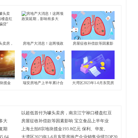
头卖房，
房地产大消息！这两项政
房屋征收补偿款等因素影
盘红豆香
策延期，影响有多大
响 宝立食品上半年业绩预
增
地块揽金
瑞安房地产上半年累计合
大湾区2023年1-6月东莞房
利、华发、招
约物业销售额达45.64亿元
地产企业销售业绩TOP20
以超低首付为噱头卖房，南京江宁禄口楼盘红豆
多大
房屋征收补偿款等因素影响 宝立食品上半年业
复期
上海土拍8宗地块揽金193.8亿元 保利、华发、
.64
大湾区2023年1-6月东莞房地产企业销售业绩TOP20