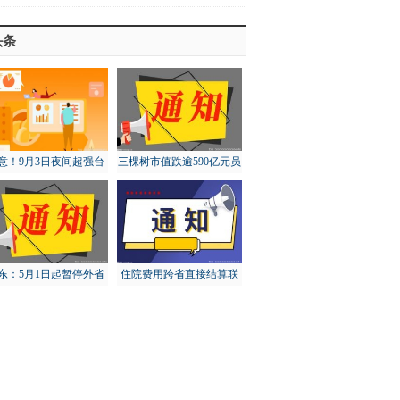
头条
意！9月3日夜间超强台
三棵树市值跌逾590亿元员
“轩岚诺”将进入东海东
工大比例账面浮亏
南
东：5月1日起暂停外省
住院费用跨省直接结算联
猪调入，对猪价有何影
网定点医疗机构达5.73万
响？
家