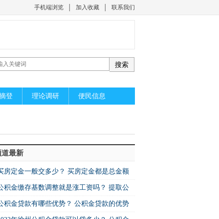
手机端浏览
│
加入收藏
│
联系我们
摘登
理论调研
便民信息
频道最新
买房定金一般交多少？ 买房定金都是总金额
公积金缴存基数调整就是涨工资吗？ 提取公
公积金贷款有哪些优势？ 公积金贷款的优势