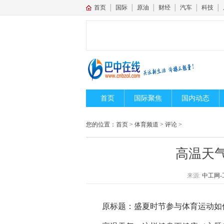
首页
│
国际
│
原油
│
财经
│
汽车
│
科技
│
首页
国际聚焦
国内动态
您的位置：
首页
>
体育频道
>
评论
>
高温天
来源:
中工网-
原标题：盛夏时节参与体育运动如