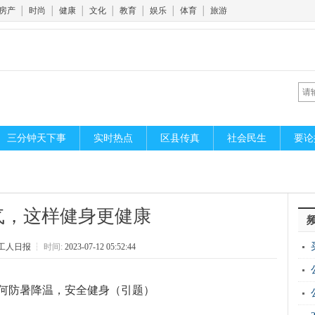
房产
│
时尚
│
健康
│
文化
│
教育
│
娱乐
│
体育
│
旅游
三分钟天下事
实时热点
区县传真
社会民生
要论
气，这样健身更健康
工人日报
┆
时间:
2023-07-12 05:52:44
何防暑降温，安全健身（引题）