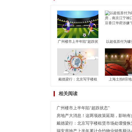
广州楼市上半年陷“超跌状
以超低首付为噱
态”
南京江宁禄口楼
江华
戴德梁行：北京写字楼租
上海土拍8宗
赁市场处缓慢恢复期
193.8亿元 保
相关阅读
蛇均
广州楼市上半年陷“超跌状态”
房地产大消息！这两项政策延期，影响有
戴德梁行：北京写字楼租赁市场处缓慢恢
瑞安房地产上半年累计合约物业销售额达45