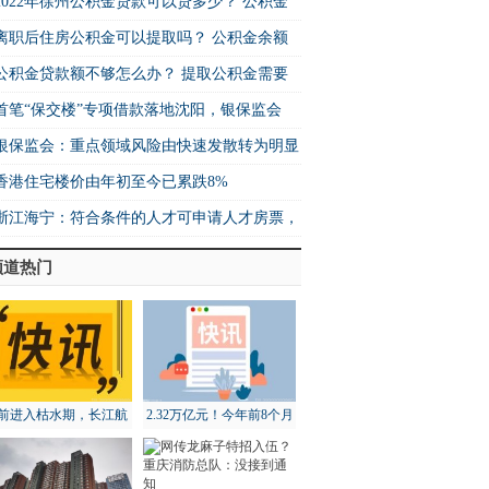
2022年徐州公积金贷款可以贷多少？ 公积金
离职后住房公积金可以提取吗？ 公积金余额
公积金贷款额不够怎么办？ 提取公积金需要
首笔“保交楼”专项借款落地沈阳，银保监会
银保监会：重点领域风险由快速发散转为明显
香港住宅楼价由年初至今已累跌8%
浙江海宁：符合条件的人才可申请人才房票，
频道热门
前进入枯水期，长江航
2.32万亿元！今年前8个月
道局全面部署维护工作
北京地区进出口增长18.3%