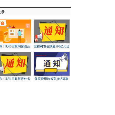
头条
意！9月3日夜间超强台
三棵树市值跌逾590亿元员
“轩岚诺”将进入东海东
工大比例账面浮亏
南
东：5月1日起暂停外省
住院费用跨省直接结算联
猪调入，对猪价有何影
网定点医疗机构达5.73万
响？
家