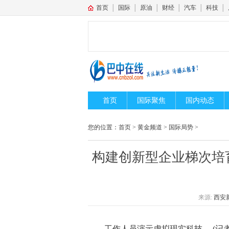
首页
│
国际
│
原油
│
财经
│
汽车
│
科技
│
首页
国际聚焦
国内动态
您的位置：
首页
>
黄金频道
>
国际局势
>
构建创新型企业梯次培育
来源:
西安
工作人员演示虚拟现实科技。 (记者