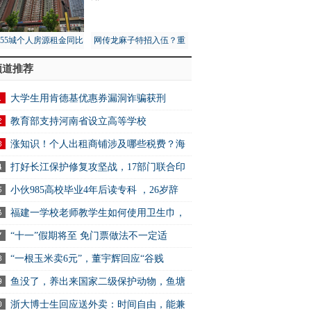
月55城个人房源租金同比
网传龙麻子特招入伍？重
1%，租赁市场量价齐跌
庆消防总队：没接到通知
频道推荐
大学生用肯德基优惠券漏洞诈骗获刑
教育部支持河南省设立高等学校
涨知识！个人出租商铺涉及哪些税费？海
打好长江保护修复攻坚战，17部门联合印
小伙985高校毕业4年后读专科 ，26岁辞
福建一学校老师教学生如何使用卫生巾，
“十一”假期将至 免门票做法不一定适
“一根玉米卖6元”，董宇辉回应“谷贱
鱼没了，养出来国家二级保护动物，鱼塘
浙大博士生回应送外卖：时间自由，能兼