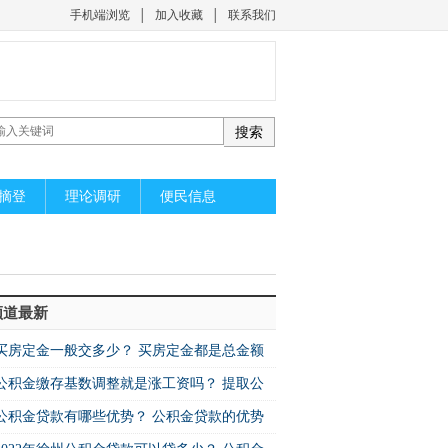
手机端浏览
│
加入收藏
│
联系我们
摘登
理论调研
便民信息
频道最新
买房定金一般交多少？ 买房定金都是总金额
公积金缴存基数调整就是涨工资吗？ 提取公
公积金贷款有哪些优势？ 公积金贷款的优势