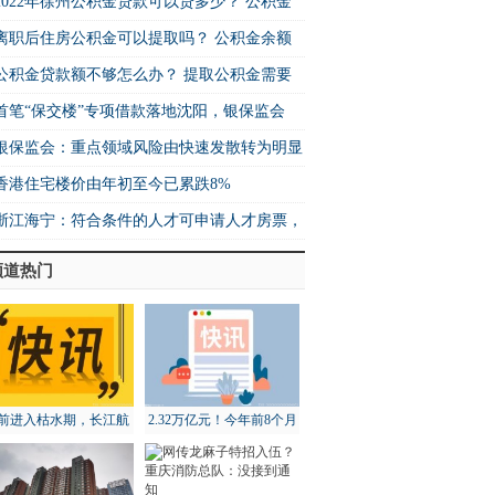
2022年徐州公积金贷款可以贷多少？ 公积金
离职后住房公积金可以提取吗？ 公积金余额
公积金贷款额不够怎么办？ 提取公积金需要
首笔“保交楼”专项借款落地沈阳，银保监会
银保监会：重点领域风险由快速发散转为明显
香港住宅楼价由年初至今已累跌8%
浙江海宁：符合条件的人才可申请人才房票，
频道热门
前进入枯水期，长江航
2.32万亿元！今年前8个月
道局全面部署维护工作
北京地区进出口增长18.3%