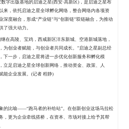
家数字出版基地的启迪之星(西安·高新区)，是启迪之星布
地以来，依托启迪之星全球孵化网络，整合网络内各项资
深度融合，形成“产业链”与“创新链”双链融合，为推动
供了强大动力。
相继在高陵、宝鸡，西咸新区沣东新城、空港新城落地，
，为创业者赋能，与创业者共同成长。”启迪之星副总经
，下一步，启迪之星将进一步优化创新服务和孵化模
，立足启迪之星全球创新网络，推动资金、政策、人
能企业发展。(记者 程静)
象的比喻——“跑马者的补给站”。在创新创业这场马拉松
务，更为企业牵线搭桥，在资本、市场对接上给予其帮
。