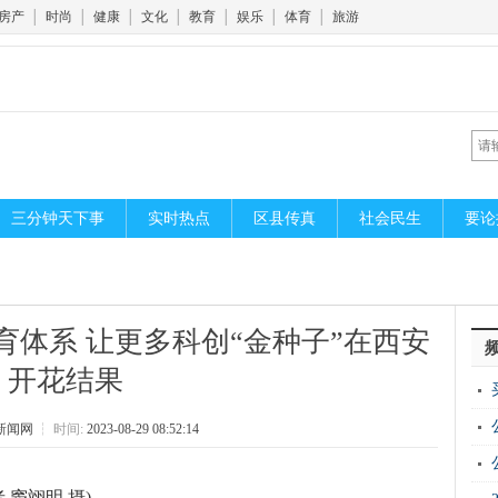
房产
│
时尚
│
健康
│
文化
│
教育
│
娱乐
│
体育
│
旅游
三分钟天下事
实时热点
区县传真
社会民生
要论
体系 让更多科创“金种子”在西安
开花结果
新闻网
┆
时间:
2023-08-29 08:52:14
 窦翊明 摄)