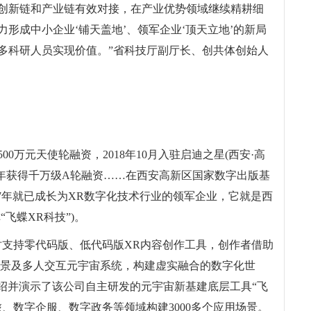
创新链和产业链有效对接，在产业优势领域继续精耕细
形成中小企业‘铺天盖地’、领军企业‘顶天立地’的新局
多科研人员实现价值。”省科技厅副厅长、创共体创始人
500万元天使轮融资，2018年10月入驻启迪之星(西安·高
021年获得千万级A轮融资……在西安高新区国家数字出版基
7年就已成长为XR数字化技术行业的领军企业，它就是西
飞蝶XR科技”)。
时支持零代码版、低代码版XR内容创作工具，创作者借助
场景及多人交互元宇宙系统，构建虚实融合的数字化世
介绍并演示了该公司自主研发的元宇宙新基建底层工具“飞
、数字企服、数字政务等领域构建3000多个应用场景。