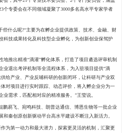
委会，其中21个专业技术委员会、2个专门委员会，涵盖
3个专委会在不同领域凝聚了3000多名高水平专家学者
干些什么呢?“主要为在孵企业提供政策、技术、金融、财
校科技成果转化及科技型企业孵化，为创新创业保驾护
性地推出精准“滴灌”孵化体系，打造了项目遴选评审机制
企业退出考评机制等全流程体系，为入驻项目提供“滴
续供给产业、产业反哺科研的创新闭环，让科研与产业双
共体对项目进行实时跟踪、动态评价，将入孵企业分为一
企业需求，匹配相对应的精准服务。”王莹说。
，鲲鹏易飞、宛鸣科技、朗普达通信、博恩生物等一批企业
展和秦创原创新驱动平台高水平建设不断注入新活力。
新作为第一动力和最大潜力，探索更灵活的机制，汇聚更