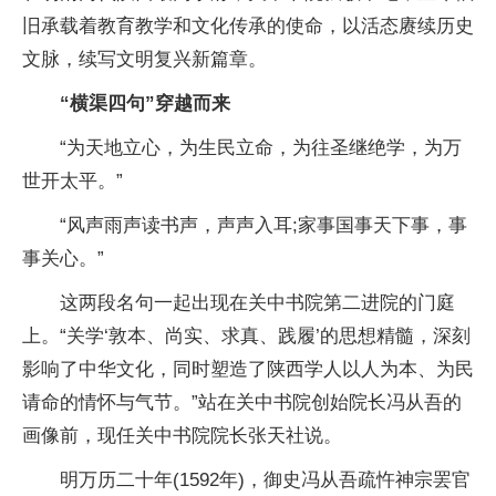
旧承载着教育教学和文化传承的使命，以活态赓续历史
文脉，续写文明复兴新篇章。
“横渠四句”穿越而来
“为天地立心，为生民立命，为往圣继绝学，为万
世开太平。”
“风声雨声读书声，声声入耳;家事国事天下事，事
事关心。”
这两段名句一起出现在关中书院第二进院的门庭
上。“关学‘敦本、尚实、求真、践履’的思想精髓，深刻
影响了中华文化，同时塑造了陕西学人以人为本、为民
请命的情怀与气节。”站在关中书院创始院长冯从吾的
画像前，现任关中书院院长张天社说。
明万历二十年(1592年)，御史冯从吾疏忤神宗罢官