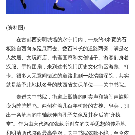
(资料图)
在古都西安明城墙的永宁门内，一条约3米宽的石
板路自西向东延展而去。数百米长的道路两旁，满是名
人故居、文玩商店、书斋画廊和文创铺子。游客们身着
汉服、手持团扇，来到这书院门历史文化街区游览、打
卡。很多人无意间错过的道路北侧一处清幽深院，其实
就是给予此地以名号的陕西省文保单位——关中书院。
走进关中书院，街道上熙攘的叫卖声和嬉闹声旋即
变为阵阵蝉鸣。两侧有着几百年树龄的古槐、皂荚，拥
出一条笔直的中轴线伸向孔子立像及其身后的“允执
堂”。作为由宋代鸿儒张载所创立的关学思想的传承地
和明清两代陕西最高学府，关中书院弦歌不绝，至今依