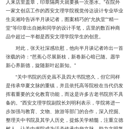
人来店里盖章，印章隔两天就要换一次墨水。”在院外
一家文创店工作的西安文理学院视觉传达设计专业毕业
生吴湘玲告诉半月谈记者，图案精巧的“允执堂”“精一
堂”等印章出自她和同学的设计手笔，店里的数百种商
品中超过一半都是西安文理学院学生的创意。
对此，张天社深感欣慰，他向半月谈记者吟出一首
张载的诗：“芭蕉心尽展新枝，新卷新心暗已随。愿学
新心养新德，旋随新叶起新知。”
“关中书院的历史虽不及四大书院悠久，但它同样
是传承华夏文脉的重镇，并且依托高等院校在当代仍发
挥着重要的文化教育功能，而这是许多古老书院所不具
备的。”西安文理学院副院长刘明利表示，学院将进一
步加强与教育、文物、旅游等部门的合作，深入挖掘、
整理关中书院及其学人历史，提炼关学精髓，注重立德
树人，让关中书院成为活态传承中华文脉、助力文明复