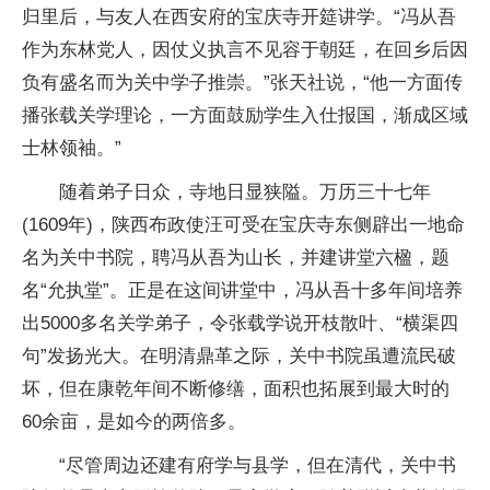
归里后，与友人在西安府的宝庆寺开筵讲学。“冯从吾
作为东林党人，因仗义执言不见容于朝廷，在回乡后因
负有盛名而为关中学子推崇。”张天社说，“他一方面传
播张载关学理论，一方面鼓励学生入仕报国，渐成区域
士林领袖。”
随着弟子日众，寺地日显狭隘。万历三十七年
(1609年)，陕西布政使汪可受在宝庆寺东侧辟出一地命
名为关中书院，聘冯从吾为山长，并建讲堂六楹，题
名“允执堂”。正是在这间讲堂中，冯从吾十多年间培养
出5000多名关学弟子，令张载学说开枝散叶、“横渠四
句”发扬光大。在明清鼎革之际，关中书院虽遭流民破
坏，但在康乾年间不断修缮，面积也拓展到最大时的
60余亩，是如今的两倍多。
“尽管周边还建有府学与县学，但在清代，关中书