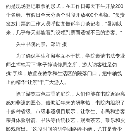
的是现场登记取票的形式，在工作日每天下午开放200
个名额、节假日全天分两个时段开放400个名额。”负责
发放门票的工作人员呼世宽告诉半月谈记者，“暑期以
来，几乎每天都能看到没领到票而遗憾不已的游客。”
关中书院内景。郑昕 摄
为了确保学生和游客互不干扰，学院邀请书法专业
师生挥笔写下“学子静读修思之所，游人访客驻足勿
扰”字牌，放置在教学和生活区的院落门口，把中轴线
上的精华“让景”于广大游人。
除了游览古色古香的庭院，人们也能在书院近距离
感知非遗的匠心。借助近年来的研学热，书院内组织了
十多种省级、市级非遗项目展示，让学生、市民和游客
亲身体验射箭、书法等传统技艺，观看茶艺、鼓乐和皮
影戏演出。“这段时间的研学团络绎不绝，尤其是青少