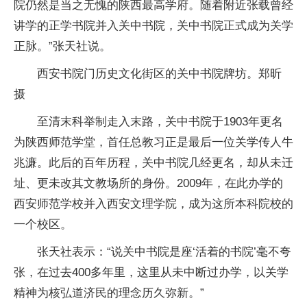
院仍然是当之无愧的陕西最高学府。随着附近张载曾经
讲学的正学书院并入关中书院，关中书院正式成为关学
正脉。”张天社说。
西安书院门历史文化街区的关中书院牌坊。郑昕
摄
至清末科举制走入末路，关中书院于1903年更名
为陕西师范学堂，首任总教习正是最后一位关学传人牛
兆濂。此后的百年历程，关中书院几经更名，却从未迁
址、更未改其文教场所的身份。2009年，在此办学的
西安师范学校并入西安文理学院，成为这所本科院校的
一个校区。
张天社表示：“说关中书院是座‘活着的书院’毫不夸
张，在过去400多年里，这里从未中断过办学，以关学
精神为核弘道济民的理念历久弥新。”