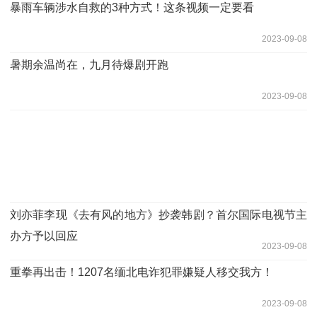
暴雨车辆涉水自救的3种方式！这条视频一定要看
2023-09-08
暑期余温尚在，九月待爆剧开跑
2023-09-08
刘亦菲李现《去有风的地方》抄袭韩剧？首尔国际电视节主
办方予以回应
2023-09-08
重拳再出击！1207名缅北电诈犯罪嫌疑人移交我方！
2023-09-08