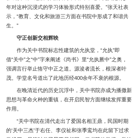
年对这种沉浸式的学习体验形式特别喜爱。”张天社表
示，“教育、文化和旅游三方面在书院中形成了和谐共
生。”
守正创新交相辉映
作为关中书院标志性建筑的允执堂，“允执”即
借“关中”之“中”字来阐述《尚书》里“允执厥中”之奥，
强调言行举止恪守中正之道。源浚者流长，根深者叶
茂。学堂名号道出了此地历经400余年不衰的根源。
在晚清近代的历史沉浮中，关中书院亦成为播撒新
思想与革命火种的重镇，在开启民智方面继续发挥重要
作用。
“关中书院在清代走出了爱国名相王鼎，民国时期
的‘关中三杰’于右任、李仪祉和张季鸾均在此留下过求