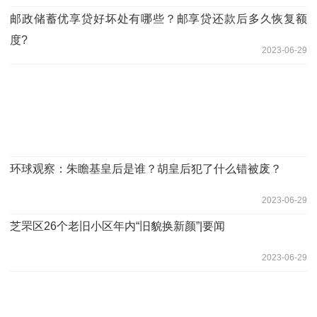
邮政储蓄优享贷好坏处有哪些？邮享贷还款后多久恢复额
度?
2023-06-29
环球观察：朱瞻基皇后是谁？胡皇后犯了什么错被废？
2023-06-29
芝罘区26个老旧小区年内“旧貌换新颜”|要闻
2023-06-29