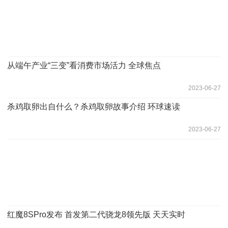
从端午产业“三变”看消费市场活力 全球焦点
2023-06-27
​杀鸡取卵出自什么？杀鸡取卵故事介绍 环球速读
2023-06-27
红魔8SPro发布 首发第二代骁龙8领先版 天天实时