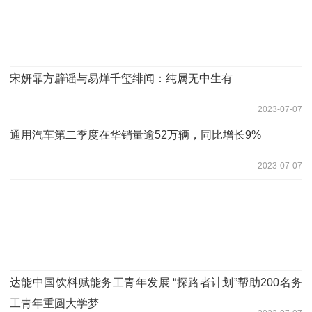
宋妍霏方辟谣与易烊千玺绯闻：纯属无中生有
2023-07-07
通用汽车第二季度在华销量逾52万辆，同比增长9%
2023-07-07
达能中国饮料赋能务工青年发展 “探路者计划”帮助200名务
工青年重圆大学梦