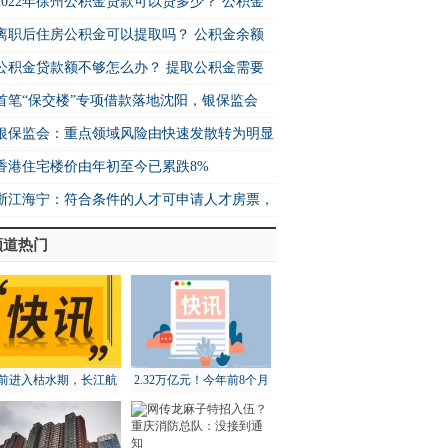
2022年徐州公积金贷款可以贷多少？ 公积金
离职后住房公积金可以提取吗？ 公积金余额
公积金贷款额不够怎么办？ 提取公积金需要
首笔“保交楼”专项借款落地沈阳，银保监会
银保监会：重点领域风险由快速发散转为明显
香港住宅楼价由年初至今已累跌8%
浙江海宁：符合条件的人才可申请人才房票，
频道热门
前进入枯水期，长江航
2.32万亿元！今年前8个月
道局全面部署维护工作
北京地区进出口增长18.3%