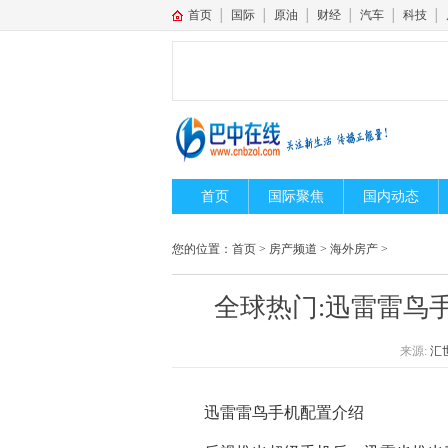
首页
│
国际
│
原油
│
财经
│
汽车
│
科技
│
首页
国际聚焦
国内动态
您的位置：
首页
>
房产频道
>
海外房产
>
全球热门:迅雷雷鸟
来源:
汇
迅雷雷鸟手机配置介绍