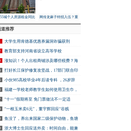
月55城个人房源租金同比
网传龙麻子特招入伍？重
1%，租赁市场量价齐跌
庆消防总队：没接到通知
频道推荐
大学生用肯德基优惠券漏洞诈骗获刑
教育部支持河南省设立高等学校
涨知识！个人出租商铺涉及哪些税费？海
打好长江保护修复攻坚战，17部门联合印
小伙985高校毕业4年后读专科 ，26岁辞
福建一学校老师教学生如何使用卫生巾，
“十一”假期将至 免门票做法不一定适
“一根玉米卖6元”，董宇辉回应“谷贱
鱼没了，养出来国家二级保护动物，鱼塘
浙大博士生回应送外卖：时间自由，能兼