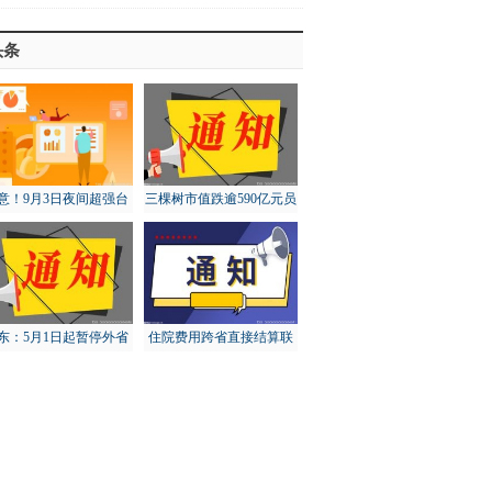
头条
意！9月3日夜间超强台
三棵树市值跌逾590亿元员
“轩岚诺”将进入东海东
工大比例账面浮亏
南
东：5月1日起暂停外省
住院费用跨省直接结算联
猪调入，对猪价有何影
网定点医疗机构达5.73万
响？
家