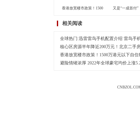
香港放宽楼市政策！1500
又是“一成首付”
万港元以下自住物业按揭
心区新房现“曲线
相关阅读
上限
全球热门:迅雷雷鸟手机配置介绍 雷鸟手
核心区房源半年降近200万元！北京二手
香港放宽楼市政策！1500万港元以下自住
避险情绪浓厚 2022年全球豪宅均价上涨5.
CNBZOL.CO