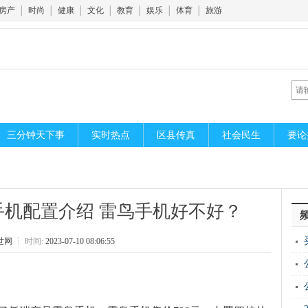
房产
│
时尚
│
健康
│
文化
│
教育
│
娱乐
│
体育
│
旅游
三分钟天下事
实时热点
区县传真
社会民生
要论
手机配置介绍 雷鸟手机好不好？
世网
┆
时间:
2023-07-10 08:06:55