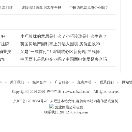
！深圳核
避险情绪浓厚 2022年全球
中国西电是风电企业吗？
操作”，
豪宅均价上涨5.2%
中国西电集团是央企吗？
机好
小巧玲珑的意思是什么？小巧玲珑是什么生肖？
房挂牌
英国房地产因利率上升陷入困境 房价正以2011
物业按
又是“一成首付”！深圳核心区新房现“曲线操
2%
中国西电是风电企业吗？中国西电集团是央企吗
M
-
关于我们
-
媒体合作
-
广告服务
-
免责声明
-
联系我们
-
网站
Copyright© 2014-2020 巴中在线（
www.cnbzol.com
） All rights reserved.
京ICP备12018864号-20
未经过本站允许,请勿将本站内容传播或复制.
营业执照公示信息
联系我们:
291 32 36
@qq.com