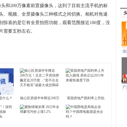
像头和200万像素前置摄像头，达到了目前主流手机的标
头、视频、全景摄像头三种模式之间切换。相机对焦速
别惊喜的是它有全景拍照功能，观看范围接近180度，没
片需要五秒左右。
注
风
广
生
是什么？
核心区房源半年降近200万
英国房地产因利率上升陷
么生肖？
元！北京二手房挂牌飙至
入困境 房价正以2011年来
近2
最