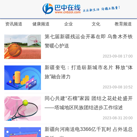
资讯频道
健康频道
企业
文化
教育频道
第七届新疆残运会开幕在即 乌鲁木齐铁
警暖心护送
2023-09-08 17:00
新疆奎屯：打造崭新城市名片 释放“体
旅”融合潜力
2023-09-08 10:52
同心共建“石榴”家园 团结之花处处盛开
——塔城地区民族团结进步工作综述
2023-08-31 20:00
新疆向河南送电3366亿千瓦时 占外送总