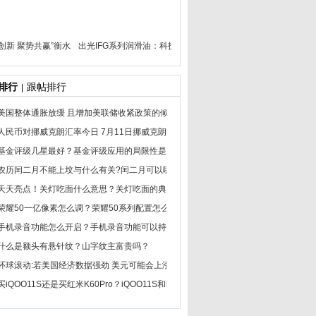
正创新 聚势共赢”衡水老白干2024年营销发展大会隆重召开
出光IFG系列润滑油：科技创新引领低粘度润滑油的未来
排行
跟帖排行
|
美国整体通胀放缓 且增加美联储收紧政策的倾向
人民币对挪威克朗汇率今日 7月11日挪威克朗汇率查询
基金评级几星最好？基金评级应用的局限性是什么？
农历闰二月不能上坟与什么有关?闰二月可以哪些事？
天天亮点！关灯吃面什么意思？关灯吃面的典故说的是哪只股票?
荣耀50一亿像素怎么调？荣耀50系列配置怎么样？
手机录音功能怎么开启？手机录音功能可以持续多久
什么是额头有悬针纹？山字纹主富贵吗？
环球滚动:若美国经济数据强劲 美元可能会上涨
买iQOO11S还是买红米K60Pro？iQOO11S和iQOO11、iQOO11Pro值得入手哪一个？