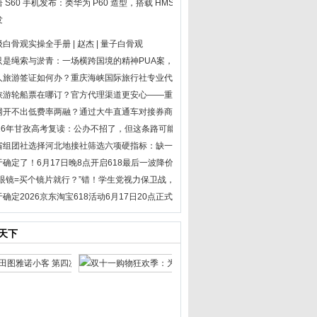
 S60 手机发布：类华为 P60 造型，搭载 HMS 服务、灵动窗口
发
白骨观实操全手册 | 赵杰 | 量子白骨观
只是绳索与淤青：一场横跨国境的精神PUA案，戳中反家暴治理的隐秘痛点
人旅游签证如何办？重庆海峡国际旅行社专业代办更省心
峡游轮船票在哪订？官方代理渠道更安心——重庆海峡国际旅行社
网开不出低费率两融？通过大牛直通车对接券商 SVIP 经理即可办理
026年甘孜高考复读：公办不招了，但这条路可能更值得走
省组团社选择河北地接社筛选六项硬指标：缺一条都可能踩坑
于确定了！6月17日晚8点开启618最后一波降价潮，参与国补买家电、苹果手机、空
配眼镜=买个镜片就行？”错！学生党视力保卫战，从验光开始
于确定2026京东淘宝618活动6月17日20点正式迎来最后一波降价潮！618红包口
天下