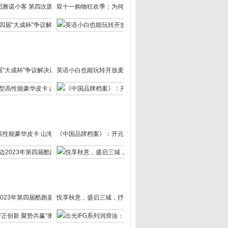
图雅诺小客 第四次圆满完成护送航天员返回任务
双十一购物狂欢季：为何选择仙格丽小银瓶内服抗衰老？
届“大成杯”争议解决诉辩大赛总决赛圆满落幕
英语小白也能玩转开放麦？讯飞翻译机4.0教你如何做到
高性能豪华皮卡 山海炮性能版将于10月19日在北京开启全国预售
《中国品牌档案》：开元咨询集团的卓越之旅
2023年第四届酷跑嘉年华·小凉山彝风马拉松魅力起跑
悦享秋意，盛启三城，抒写美好家居新篇章