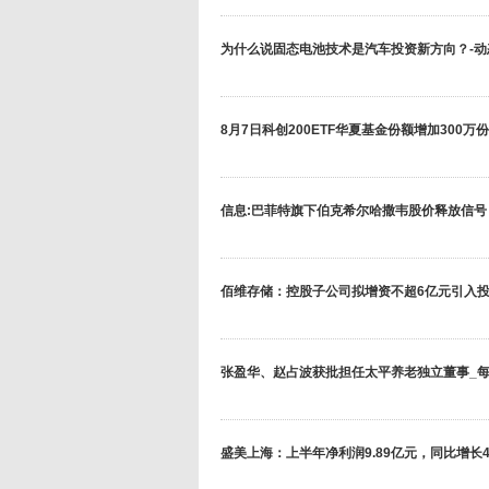
为什么说固态电池技术是汽车投资新方向？-动
8月7日科创200ETF华夏基金份额增加300
信息:巴菲特旗下伯克希尔哈撒韦股价释放信
佰维存储：控股子公司拟增资不超6亿元引入投
张盈华、赵占波获批担任太平养老独立董事_
盛美上海：上半年净利润9.89亿元，同比增长42