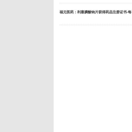
福元医药：利塞膦酸钠片获得药品注册证书-每