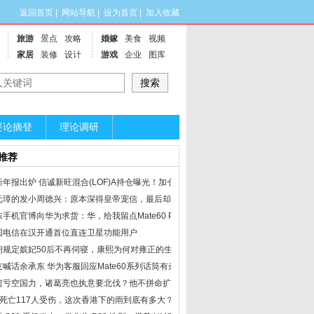
返回首页
|
网站导航
|
设为首页
|
加入收藏
旅游
景点
攻略
婚嫁
美食
视频
家居
装修
设计
游戏
企业
图库
要论摘登
理论调研
推荐
新年报出炉 信诚新旺混合(LOF)A持仓曝光！加仓减仓这些股…|天天快播报
元璋的发小周德兴：原本深得皇帝宠信，最后却被灭了全族
手机官博向华为求货：华，给我留点Mate60 Pro+
国电信在汉开通首位直连卫星功能用户
朝规定嫔妃50后不再伺寝，康熙为何对雍正的生母德妃例外？
友喊话余承东 华为客服回应Mate60系列话筒有杂音
何亏空国力，诸葛亮也执意要北伐？他不拼命扩张还真不行！
人死亡117人受伤，这次香港下的雨到底有多大？