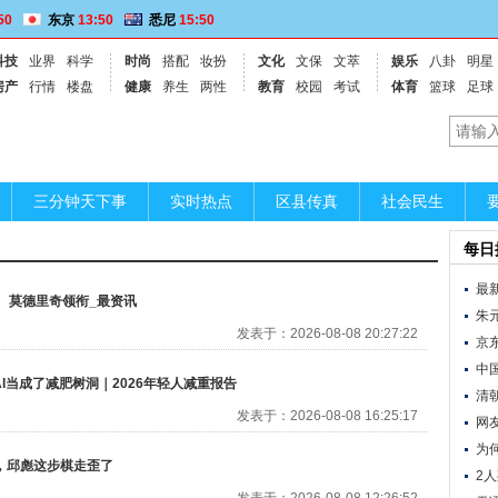
50
东京
13:50
悉尼
15:50
科技
业界
科学
时尚
搭配
妆扮
文化
文保
文萃
娱乐
八卦
明星
房产
行情
楼盘
健康
养生
两性
教育
校园
考试
体育
篮球
足球
三分钟天下事
实时热点
区县传真
社会民生
每日
最
、莫德里奇领衔_最资讯
朱
发表于：2026-08-08 20:27:22
京东
中
I当成了减肥树洞｜2026年轻人减重报告
清
发表于：2026-08-08 16:25:17
网
为
，邱彪这步棋走歪了
2