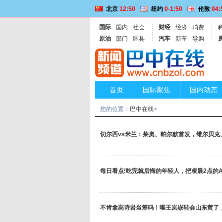
北京
12:50
纽约
0-1:50
伦敦
04:
国际
国内
社会
财经
经济
消费
原油
部门
区县
汽车
新车
导购
首页
国际聚焦
国内动态
便民信息
您的位置：
巴中在线
>
切尔西vs米兰：莱奥、帕尔默首发，维尔贝克
每日看点!吃完就后悔的年轻人，把凌晨2点的A
不肯拿高诗岩当筹码！曝王岚嵚转会山东黄了